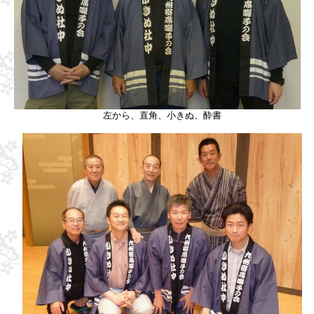
左から、直角、小きぬ、酔書