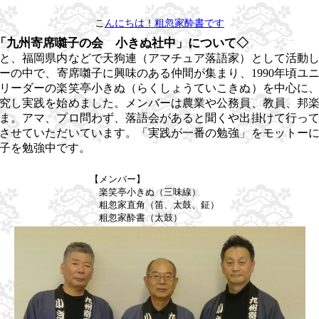
こ
んにちは！粗忽家酔書です
「九州寄席囃子の会 小きぬ社中」について◇
と、福岡県内などで天狗連（アマチュア落語家）として活動
ーの中で、寄席囃子に興味のある仲間が集まり、
1990
年頃ユ
リーダーの楽笑亭小きぬ（らくしょうていこきぬ）を中心に
究し実践を始めました。メンバーは農業や公務員、教員、邦
ま。アマ、プロ問わず、落語会があると聞くや出掛けて行っ
させていただいています。「実践が一番の勉強」をモットー
子を勉強中です。
【メンバー】
楽笑亭小きぬ（三味線）
粗忽家直角（笛、太鼓、鉦）
粗忽家酔書（太鼓）