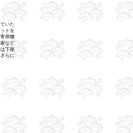
していた
ニットを
、寄席囃
楽家など
ては下座
にさらに